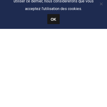
utiliser ce dernier, nous considérerons que vous
acceptez l'utilisation des cookies.
OK
Mentions Légales
CONTACT
+33 (0) 6 99 82 79 33
secretariat-alliotte.architecte@outlook.fr