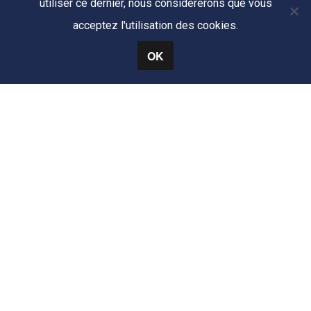
utiliser ce dernier, nous considérerons que vous
acceptez l'utilisation des cookies.
OK
Mentions Légales
CONTACT
+33 (0) 6 99 82 79 33
secretariat-alliotte.architecte@outlook.fr